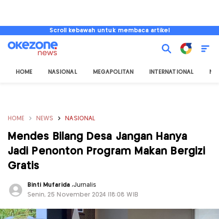
Scroll kebawah untuk membaca artikel
HOME
NASIONAL
MEGAPOLITAN
INTERNATIONAL
NU
HOME
NEWS
NASIONAL
Mendes Bilang Desa Jangan Hanya
Jadi Penonton Program Makan Bergizi
Gratis
Binti Mufarida
,
Jurnalis
Senin, 25 November 2024 |18:08 WIB