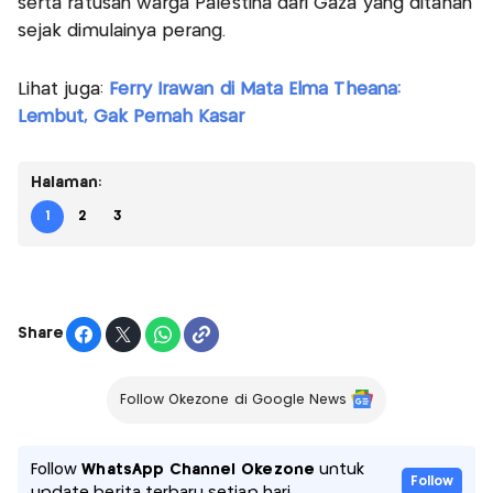
serta ratusan warga Palestina dari Gaza yang ditahan
sejak dimulainya perang.
Lihat juga:
Ferry Irawan di Mata Elma Theana:
Lembut, Gak Pernah Kasar
Halaman:
1
2
3
Share
Follow Okezone di Google News
Follow
WhatsApp Channel Okezone
untuk
Follow
update berita terbaru setiap hari