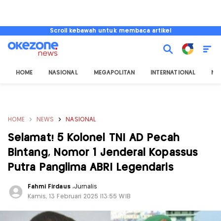
Scroll kebawah untuk membaca artikel
HOME
NASIONAL
MEGAPOLITAN
INTERNATIONAL
NU
HOME
NEWS
NASIONAL
Selamat! 5 Kolonel TNI AD Pecah
Bintang, Nomor 1 Jenderal Kopassus
Putra Panglima ABRI Legendaris
Fahmi Firdaus
,
Jurnalis
Kamis, 13 Februari 2025 |13:55 WIB