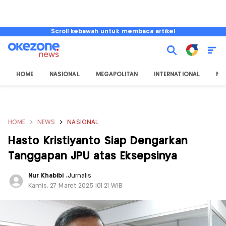
Scroll kebawah untuk membaca artikel
HOME
NASIONAL
MEGAPOLITAN
INTERNATIONAL
NU
HOME
NEWS
NASIONAL
Hasto Kristiyanto Siap Dengarkan
Tanggapan JPU atas Eksepsinya
Nur Khabibi
,
Jurnalis
Kamis, 27 Maret 2025 |01:21 WIB