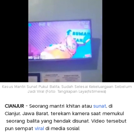
Kasus Mantri Sunat Pukul Balita, Sudah Selesai Kekeluargaan Sebelum
Jadi Viral (Foto: Tangkapan Layar/Istimewa)
CIANJUR
- Seorang mantri khitan atau
sunat
, di
Cianjur, Jawa Barat, terekam kamera saat memukul
seorang balita yang hendak disunat. Video tersebut
pun sempat
viral
di media sosial.