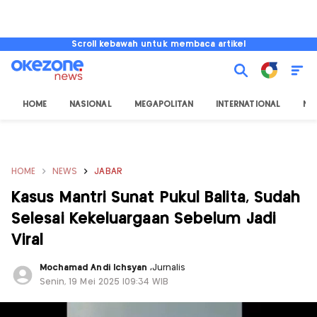
Scroll kebawah untuk membaca artikel
HOME
NASIONAL
MEGAPOLITAN
INTERNATIONAL
NU
HOME
NEWS
JABAR
Kasus Mantri Sunat Pukul Balita, Sudah
Selesai Kekeluargaan Sebelum Jadi
Viral
Mochamad Andi Ichsyan
,
Jurnalis
Senin, 19 Mei 2025 |09:34 WIB