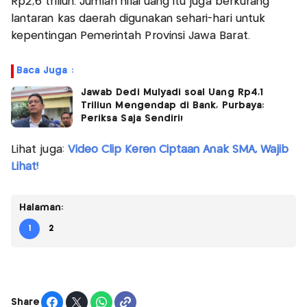
Rp2,6 triliun. Jumlah nilai uang itu juga berkurang
lantaran kas daerah digunakan sehari-hari untuk
kepentingan Pemerintah Provinsi Jawa Barat.
Baca Juga :
Jawab Dedi Mulyadi soal Uang Rp4,1
Triliun Mengendap di Bank, Purbaya:
Periksa Saja Sendiri!
Lihat juga:
Video Clip Keren Ciptaan Anak SMA, Wajib
Lihat!
Halaman:
1
2
Share