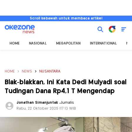
Scroll kebawah untuk membaca artikel
HOME
NASIONAL
MEGAPOLITAN
INTERNATIONAL
NU
HOME
NEWS
NUSANTARA
Blak-blakkan, Ini Kata Dedi Mulyadi soal
Tudingan Dana Rp4,1 T Mengendap
Jonathan Simanjuntak
,
Jurnalis
Rabu, 22 Oktober 2025 |17:13 WIB