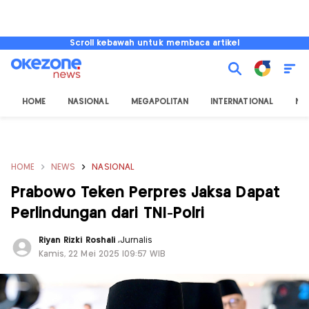
Scroll kebawah untuk membaca artikel
HOME
NASIONAL
MEGAPOLITAN
INTERNATIONAL
NU
HOME
NEWS
NASIONAL
Prabowo Teken Perpres Jaksa Dapat
Perlindungan dari TNI-Polri
Riyan Rizki Roshali
,
Jurnalis
Kamis, 22 Mei 2025 |09:57 WIB