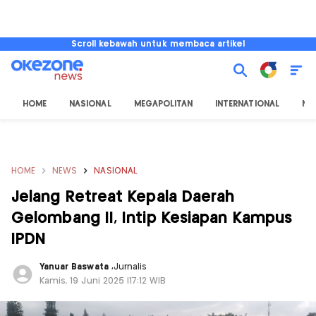
Scroll kebawah untuk membaca artikel
HOME
NASIONAL
MEGAPOLITAN
INTERNATIONAL
NU
HOME
NEWS
NASIONAL
Jelang Retreat Kepala Daerah
Gelombang II, Intip Kesiapan Kampus
IPDN
Yanuar Baswata
,
Jurnalis
Kamis, 19 Juni 2025 |17:12 WIB