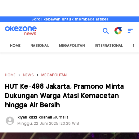
Scroll kebawah untuk membaca artikel
HOME
NASIONAL
MEGAPOLITAN
INTERNATIONAL
NU
HOME
NEWS
MEGAPOLITAN
HUT Ke-498 Jakarta, Pramono Minta
Dukungan Warga Atasi Kemacetan
hingga Air Bersih
Riyan Rizki Roshali
,
Jurnalis
Minggu, 22 Juni 2025 |20:28 WIB