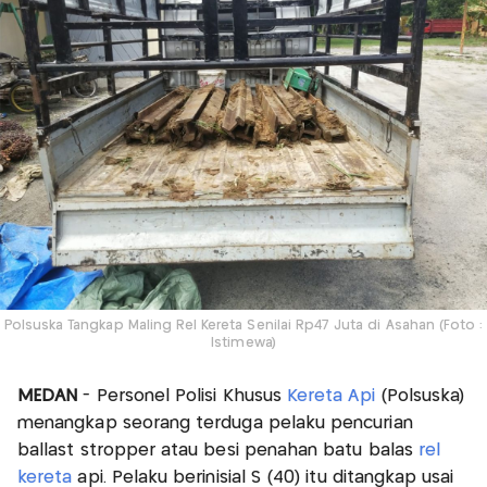
Polsuska Tangkap Maling Rel Kereta Senilai Rp47 Juta di Asahan (Foto :
Istimewa)
MEDAN
- Personel Polisi Khusus
Kereta Api
(Polsuska)
menangkap seorang terduga pelaku pencurian
ballast stropper atau besi penahan batu balas
rel
kereta
api. Pelaku berinisial S (40) itu ditangkap usai