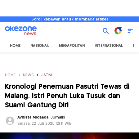
Scroll kebawah untuk membaca artikel
HOME
NASIONAL
MEGAPOLITAN
INTERNATIONAL
NU
HOME
NEWS
JATIM
Kronologi Penemuan Pasutri Tewas di
Malang, Istri Penuh Luka Tusuk dan
Suami Gantung Diri
Avirista Midaada
,
Jurnalis
Selasa, 22 Juli 2025 |21:11 WIB