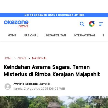
Scroll kebawah untuk membaca artikel
HOME
NASIONAL
MEGAPOLITAN
INTERNATIONAL
NU
HOME
NEWS
NASIONAL
Keindahan Asrama Sagara, Taman
Misterius di Rimba Kerajaan Majapahit
Avirista Midaada
,
Jurnalis
Kamis, 21 Agustus 2025 |06:05 WIB