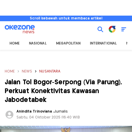
Scroll kebawah untuk membaca artikel
HOME
NASIONAL
MEGAPOLITAN
INTERNATIONAL
NU
HOME
NEWS
NUSANTARA
Jalan Tol Bogor-Serpong (Via Parung),
Perkuat Konektivitas Kawasan
Jabodetabek
Anindita Trinoviana
,
Jurnalis
Sabtu, 04 Oktober 2025 |16:40 WIB