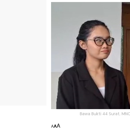
Bawa Bukti 44 Surat, MN
A
A
A