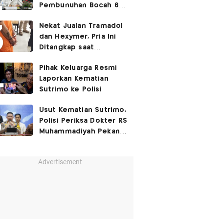
Pembunuhan Bocah 6
Tahun di Tapsel
Nekat Jualan Tramadol
Dihukum Seumur Hidup
dan Hexymer, Pria Ini
Ditangkap saat
Transaksi di Parkiran
Pihak Keluarga Resmi
Laporkan Kematian
Sutrimo ke Polisi
Usut Kematian Sutrimo,
Polisi Periksa Dokter RS
Muhammadiyah Pekan
Depan
Advertisement