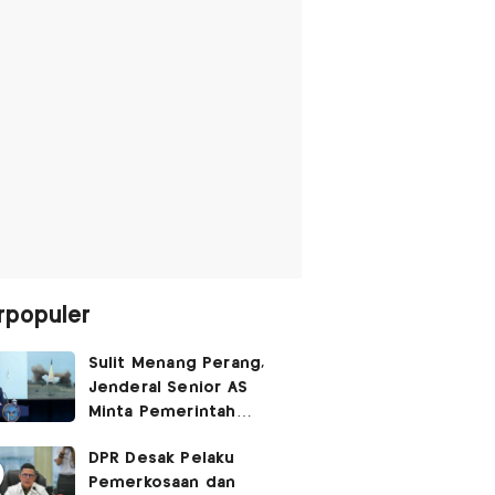
rpopuler
Sulit Menang Perang,
Jenderal Senior AS
Minta Pemerintah
Trump Cari Jalan Damai
DPR Desak Pelaku
Lawan Iran
Pemerkosaan dan