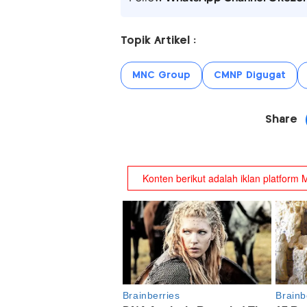
Topik Artikel :
MNC Group
CMNP Digugat
Share