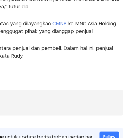
," tutur dia.
tan yang dilayangkan
CMNP
ke MNC Asia Holding
enggugat pihak yang dianggap penjual.
ntara penjual dan pembeli. Dalam hal ini, penjual
kata Rudy.
ne
untuk update berita terbaru setiap hari
Follow