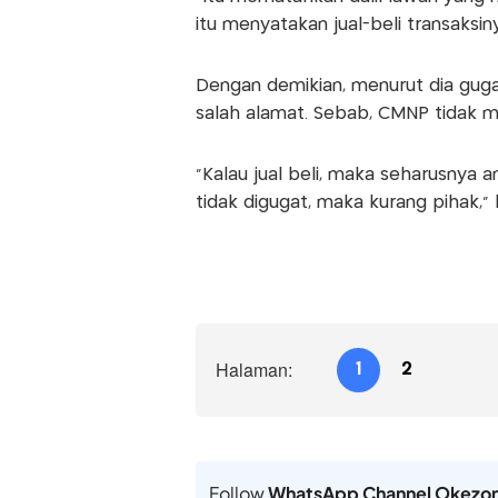
itu menyatakan jual-beli transaksinya
Dengan demikian, menurut dia guga
salah alamat. Sebab, CMNP tidak m
"Kalau jual beli, maka seharusnya a
tidak digugat, maka kurang pihak," 
Halaman:
1
2
Follow
WhatsApp Channel Okezo