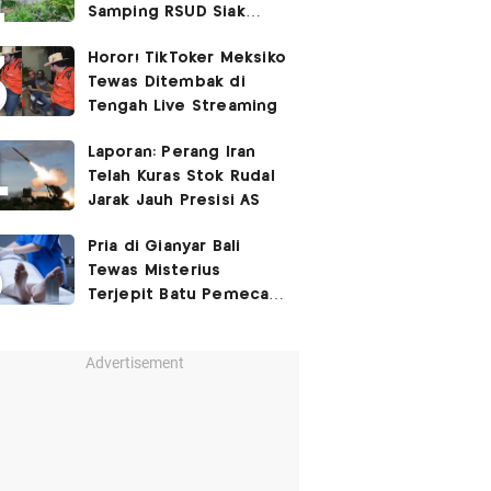
Samping RSUD Siak
Akibat Suntikan
Horor! TikToker Meksiko
Rocuronium
Tewas Ditembak di
Tengah Live Streaming
Laporan: Perang Iran
Telah Kuras Stok Rudal
Jarak Jauh Presisi AS
Pria di Gianyar Bali
Tewas Misterius
Terjepit Batu Pemecah
Ombak
Advertisement