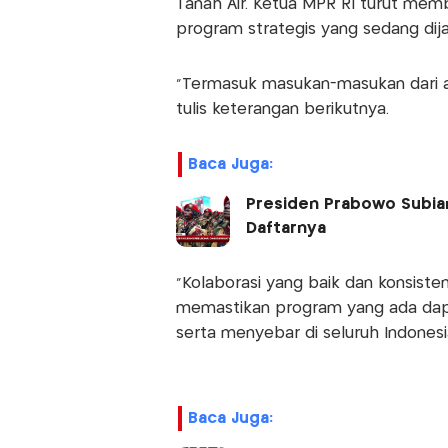
Tanah Air. Ketua MPR RI turut me
program strategis yang sedang dij
"Termasuk masukan-masukan dari a
tulis keterangan berikutnya.
Baca Juga:
Presiden Prabowo Subian
Daftarnya
"Kolaborasi yang baik dan konsisten
memastikan program yang ada dap
serta menyebar di seluruh Indonesia
Baca Juga: