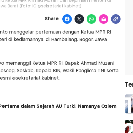
mu Ketua MPR Ahmad Muzani dan sejumlah menteri di
a Barat (Foto: IG @sekretariat.kabinet)
Share
anto menggelar pertemuan dengan Ketua MPR RI
ri di kediamannya, di Hambalang, Bogor, Jawa
owo memanggil Ketua MPR RI, Bapak Ahmad Muzani
neg, Seskab, Kepala BIN, Wakil Panglima TNI serta
esmi @sekretariat.kabinet.
Te
Pertama dalam Sejarah AU Turki, Namanya Ozlem