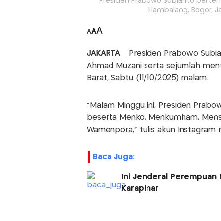
Presiden Prabowo Subianto berte
Hambalang, Bogor, Jaw
A
A
A
JAKARTA
– Presiden Prabowo Subi
Ahmad Muzani serta sejumlah mente
Barat, Sabtu (11/10/2025) malam.
"Malam Minggu ini, Presiden Prab
beserta Menko, Menkumham, Menses
Wamenpora," tulis akun Instagram r
Baca Juga:
Ini Jenderal Perempuan 
Karapinar