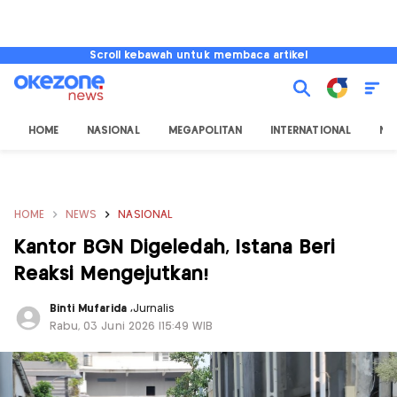
Scroll kebawah untuk membaca artikel
HOME
NASIONAL
MEGAPOLITAN
INTERNATIONAL
NU
HOME
NEWS
NASIONAL
Kantor BGN Digeledah, Istana Beri
Reaksi Mengejutkan!
Binti Mufarida
,
Jurnalis
Rabu, 03 Juni 2026 |15:49 WIB