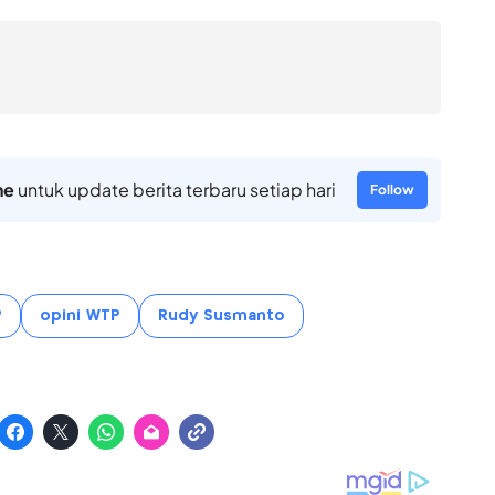
ne
untuk update berita terbaru setiap hari
Follow
P
opini WTP
Rudy Susmanto