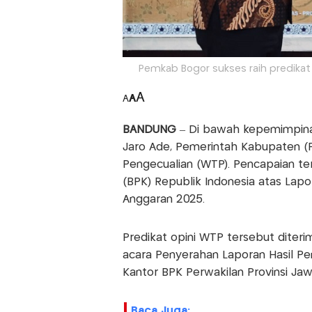
Pemkab Bogor sukses raih predikat
A
A
A
BANDUNG
– Di bawah kepemimpinan
Jaro Ade, Pemerintah Kabupaten (
Pengecualian (WTP). Pencapaian te
(BPK) Republik Indonesia atas Lap
Anggaran 2025.
Predikat opini WTP tersebut diter
acara Penyerahan Laporan Hasil Pe
Kantor BPK Perwakilan Provinsi Jawa
Baca Juga: