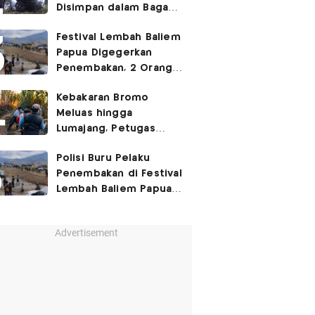
Disimpan dalam Bagasi
Honda Jazz
Festival Lembah Baliem
Papua Digegerkan
Penembakan, 2 Orang
Jadi Korban
Kebakaran Bromo
Meluas hingga
Lumajang, Petugas
Gabungan Buat Sekat
Polisi Buru Pelaku
Api
Penembakan di Festival
Lembah Baliem Papua
Pegunungan
Advertisement