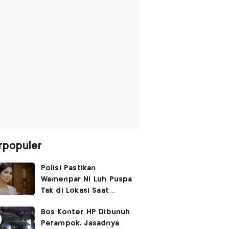
rpopuler
Polisi Pastikan
Wamenpar Ni Luh Puspa
Tak di Lokasi Saat
Penembakan Festival
Bos Konter HP Dibunuh
Lembah Baliem
Perampok, Jasadnya