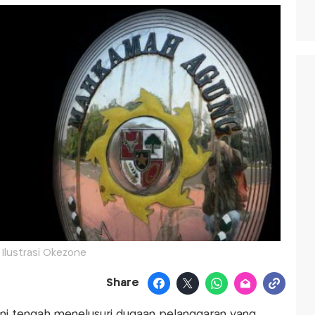
Ilustrasi Okezone
Share
t ini tengah menelusuri dugaan pelanggaran yang