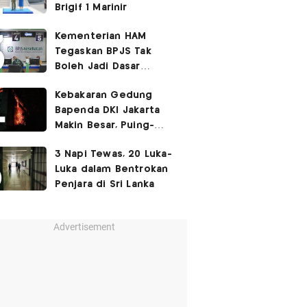
Brigif 1 Marinir
Kementerian HAM
Tegaskan BPJS Tak
Boleh Jadi Dasar
Perbedaan Kualitas
Kebakaran Gedung
Layanan Kesehatan
Bapenda DKI Jakarta
Makin Besar, Puing-
Puing Berjatuhan
3 Napi Tewas, 20 Luka-
Luka dalam Bentrokan
Penjara di Sri Lanka
Advertisement