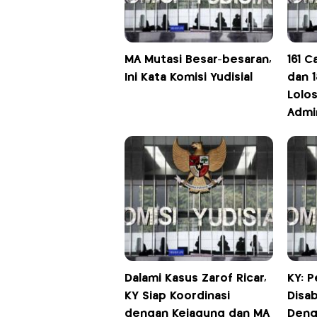
MA Mutasi Besar-besaran,
161 
Ini Kata Komisi Yudisial
dan 
Lolos
Admin
Dalami Kasus Zarof Ricar,
KY: 
KY Siap Koordinasi
Disab
dengan Kejagung dan MA
Deng