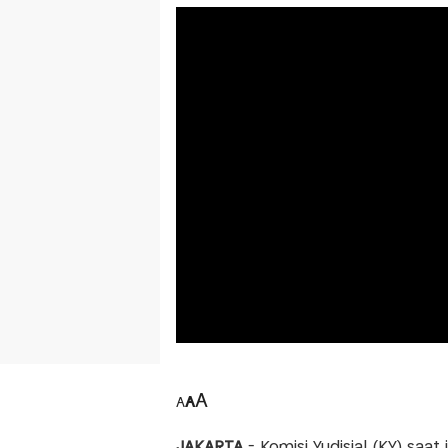
A
A
A
JAKARTA
- Komisi Yudisial (KY) saa