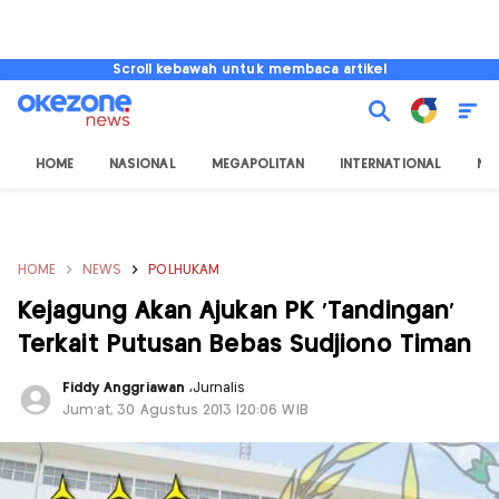
Scroll kebawah untuk membaca artikel
HOME
NASIONAL
MEGAPOLITAN
INTERNATIONAL
NU
HOME
NEWS
POLHUKAM
Kejagung Akan Ajukan PK 'Tandingan'
Terkait Putusan Bebas Sudjiono Timan
Fiddy Anggriawan
,
Jurnalis
Jum'at, 30 Agustus 2013 |20:06 WIB