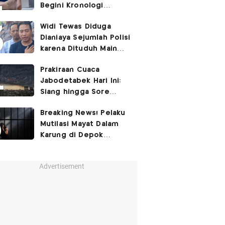
Begini Kronologi
Lengkapnya
Widi Tewas Diduga
Dianiaya Sejumlah Polisi
karena Dituduh Main
Judol
Prakiraan Cuaca
Jabodetabek Hari Ini:
Siang hingga Sore
Berpotensi Hujan
Breaking News! Pelaku
Mutilasi Mayat Dalam
Karung di Depok
Ditangkap
Advertisement