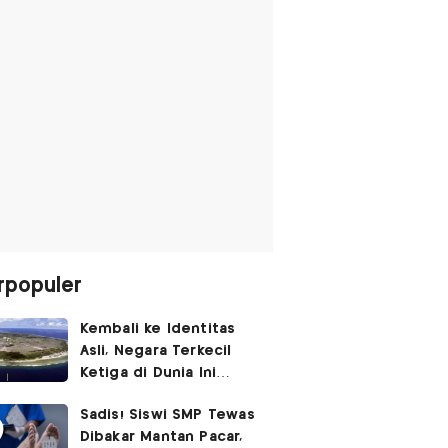
rpopuler
Kembali ke Identitas
Asli, Negara Terkecil
Ketiga di Dunia Ini
Umumkan Perubahan
Sadis! Siswi SMP Tewas
Nama
Dibakar Mantan Pacar,