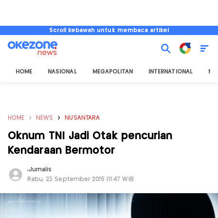
Scroll kebawah untuk membaca artikel
HOME
NASIONAL
MEGAPOLITAN
INTERNATIONAL
NU
HOME
NEWS
NUSANTARA
Oknum TNI Jadi Otak pencurian
Kendaraan Bermotor
,
Jurnalis
Rabu, 23 September 2015 |11:47 WIB