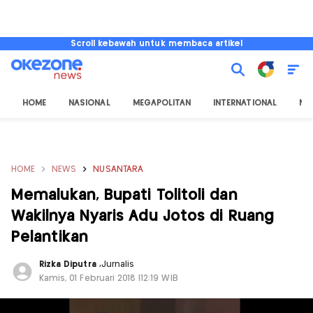
Scroll kebawah untuk membaca artikel
HOME
NASIONAL
MEGAPOLITAN
INTERNATIONAL
NU
HOME
NEWS
NUSANTARA
Memalukan, Bupati Tolitoli dan
Wakilnya Nyaris Adu Jotos di Ruang
Pelantikan
Rizka Diputra
,
Jurnalis
Kamis, 01 Februari 2018 |12:19 WIB