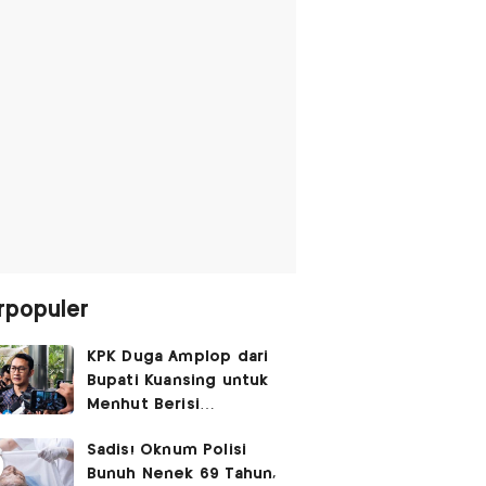
rpopuler
KPK Duga Amplop dari
Bupati Kuansing untuk
Menhut Berisi
SGD14.000,
Sadis! Oknum Polisi
Pengembaliannya
Bunuh Nenek 69 Tahun,
Belum Utuh