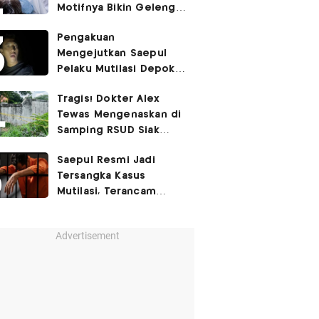
Motifnya Bikin Geleng
Kepala
Pengakuan
Mengejutkan Saepul
Pelaku Mutilasi Depok:
Murka Digerayangi
Tragis! Dokter Alex
Korban di Kontrakan
Tewas Mengenaskan di
Samping RSUD Siak
Akibat Suntikan
Saepul Resmi Jadi
Rocuronium
Tersangka Kasus
Mutilasi, Terancam
Penjara Seumur Hidup!
Advertisement