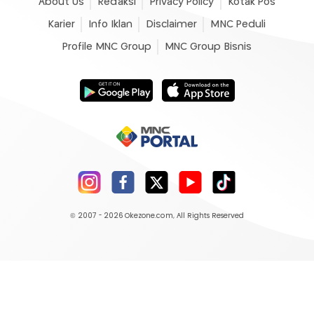
About Us
Redaksi
Privacy Policy
Kotak Pos
Karier
Info Iklan
Disclaimer
MNC Peduli
Profile MNC Group
MNC Group Bisnis
© 2007 - 2026
Okezone.com
, All Rights Reserved