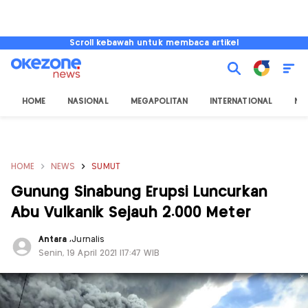
Scroll kebawah untuk membaca artikel
HOME
NASIONAL
MEGAPOLITAN
INTERNATIONAL
NU
HOME
NEWS
SUMUT
Gunung Sinabung Erupsi Luncurkan
Abu Vulkanik Sejauh 2.000 Meter
Antara
,
Jurnalis
Senin, 19 April 2021 |17:47 WIB