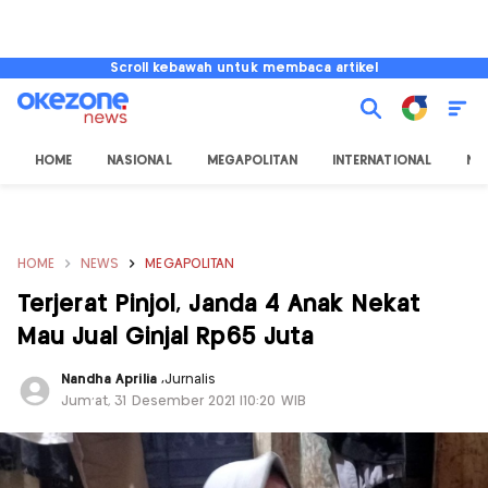
Scroll kebawah untuk membaca artikel
HOME
NASIONAL
MEGAPOLITAN
INTERNATIONAL
NU
HOME
NEWS
MEGAPOLITAN
Terjerat Pinjol, Janda 4 Anak Nekat
Mau Jual Ginjal Rp65 Juta
Nandha Aprilia
,
Jurnalis
Jum'at, 31 Desember 2021 |10:20 WIB