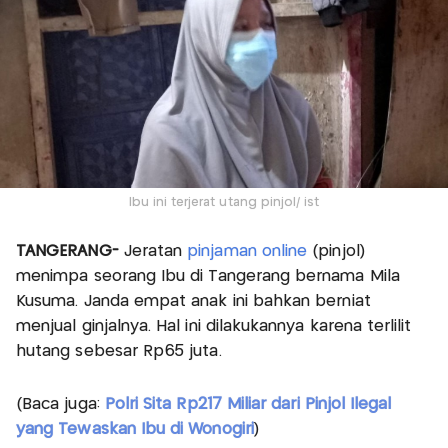
Ibu ini terjerat utang pinjol/ ist
TANGERANG-
Jeratan
pinjaman online
(pinjol)
menimpa seorang Ibu di Tangerang bernama Mila
Kusuma. Janda empat anak ini bahkan berniat
menjual ginjalnya. Hal ini dilakukannya karena terlilit
hutang sebesar Rp65 juta.
(Baca juga:
Polri Sita Rp217 Miliar dari Pinjol Ilegal
yang Tewaskan Ibu di Wonogiri
)