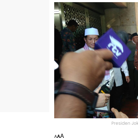
Presiden Jo
A
A
A