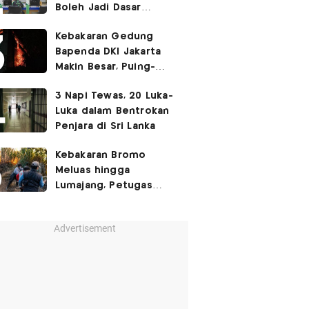
Boleh Jadi Dasar
Perbedaan Kualitas
Kebakaran Gedung
Layanan Kesehatan
Bapenda DKI Jakarta
Makin Besar, Puing-
Puing Berjatuhan
3 Napi Tewas, 20 Luka-
Luka dalam Bentrokan
Penjara di Sri Lanka
Kebakaran Bromo
Meluas hingga
Lumajang, Petugas
Gabungan Buat Sekat
Api
Advertisement