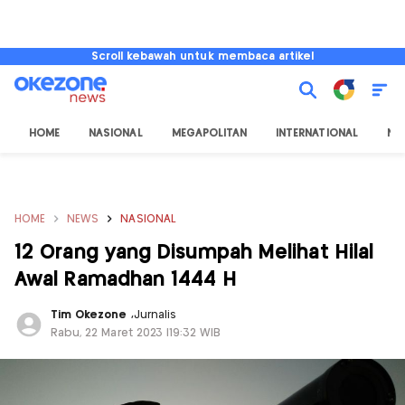
Scroll kebawah untuk membaca artikel
HOME
NASIONAL
MEGAPOLITAN
INTERNATIONAL
NU
HOME
NEWS
NASIONAL
12 Orang yang Disumpah Melihat Hilal
Awal Ramadhan 1444 H
Tim Okezone
,
Jurnalis
Rabu, 22 Maret 2023 |19:32 WIB