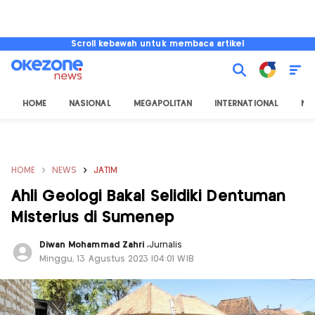
Scroll kebawah untuk membaca artikel
HOME
NASIONAL
MEGAPOLITAN
INTERNATIONAL
NU
HOME
NEWS
JATIM
Ahli Geologi Bakal Selidiki Dentuman
Misterius di Sumenep
Diwan Mohammad Zahri
,
Jurnalis
Minggu, 13 Agustus 2023 |04:01 WIB