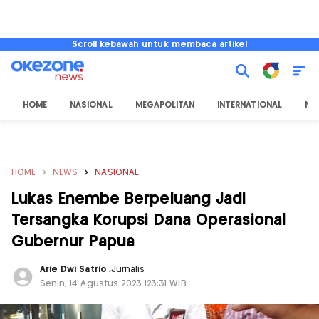
Scroll kebawah untuk membaca artikel
HOME
NASIONAL
MEGAPOLITAN
INTERNATIONAL
NU
HOME
NEWS
NASIONAL
Lukas Enembe Berpeluang Jadi
Tersangka Korupsi Dana Operasional
Gubernur Papua
Arie Dwi Satrio
,
Jurnalis
Senin, 14 Agustus 2023 |23:31 WIB