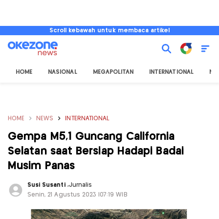
Scroll kebawah untuk membaca artikel
HOME
NASIONAL
MEGAPOLITAN
INTERNATIONAL
NU
HOME
NEWS
INTERNATIONAL
Gempa M5,1 Guncang California
Selatan saat Bersiap Hadapi Badai
Musim Panas
Susi Susanti
,
Jurnalis
Senin, 21 Agustus 2023 |07:19 WIB