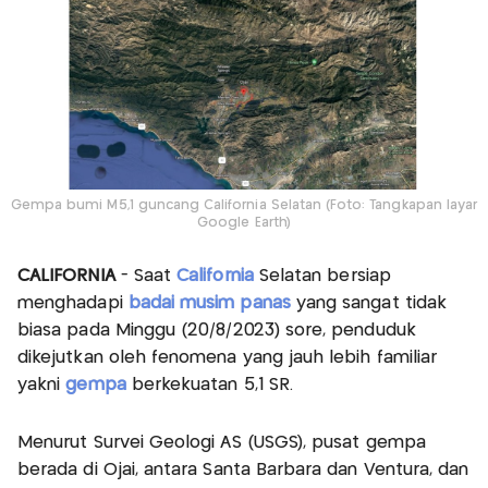
Gempa bumi M5,1 guncang California Selatan (Foto: Tangkapan layar
Google Earth)
CALIFORNIA
- Saat
California
Selatan bersiap
menghadapi
badai musim panas
yang sangat tidak
biasa pada Minggu (20/8/2023) sore, penduduk
dikejutkan oleh fenomena yang jauh lebih familiar
yakni
gempa
berkekuatan 5,1 SR.
Menurut Survei Geologi AS (USGS), pusat gempa
berada di Ojai, antara Santa Barbara dan Ventura, dan