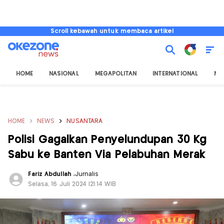
Scroll kebawah untuk membaca artikel
HOME
NASIONAL
MEGAPOLITAN
INTERNATIONAL
NU
HOME
NEWS
NUSANTARA
Polisi Gagalkan Penyelundupan 30 Kg
Sabu ke Banten Via Pelabuhan Merak
Fariz Abdullah
,
Jurnalis
Selasa, 16 Juli 2024 |21:14 WIB