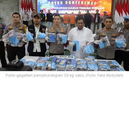
Polisi gagalkan penyelundupan 30 kg sabu. (Foto: Fariz Abdullah)