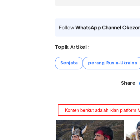
Follow
WhatsApp Channel Okezo
Topik Artikel :
Senjata
perang Rusia-Ukraina
Share