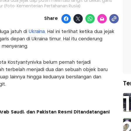
tika dua jejak uap putih melintasi langit di dekat garis
ur (Foto: Kementerian Pertahanan Rusia)
Share
duga jatuh di
Ukraina
. Hal ini terlihat ketika dua jejak
garis depan di Ukraina timur. Hal itu cenderung
an menyerang.
ota Kostyantynivka belum pernah terjadi
ah terbelah menjadi dua dan sebuah objek baru
 uap lainnya hingga keduanya bersilangan dan
Te
it.
Arab Saudi, dan Pakistan Resmi Ditandatangani