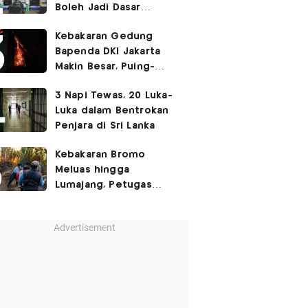
Boleh Jadi Dasar
Perbedaan Kualitas
Kebakaran Gedung
Layanan Kesehatan
Bapenda DKI Jakarta
Makin Besar, Puing-
Puing Berjatuhan
3 Napi Tewas, 20 Luka-
Luka dalam Bentrokan
Penjara di Sri Lanka
Kebakaran Bromo
Meluas hingga
Lumajang, Petugas
Gabungan Buat Sekat
Api
Advertisement