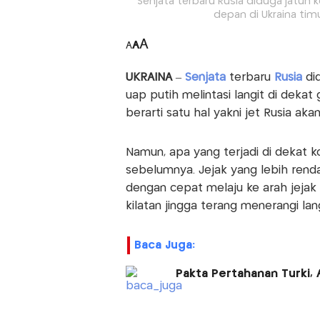
Senjata terbaru Rusia diduga jatuh ke
depan di Ukraina tim
A
A
A
UKRAINA
–
Senjata
terbaru
Rusia
di
uap putih melintasi langit di dekat 
berarti satu hal yakni jet Rusia ak
Namun, apa yang terjadi di dekat k
sebelumnya. Jejak yang lebih rend
dengan cepat melaju ke arah jejak
kilatan jingga terang menerangi lang
Baca Juga:
Pakta Pertahanan Turki, 