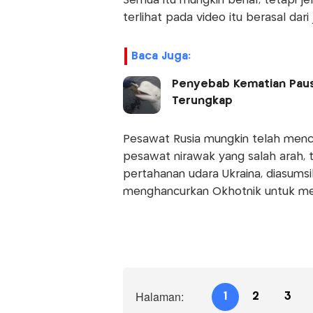
Semua itu mungkin benar, tetapi je
terlihat pada video itu berasal dar
Baca Juga:
Penyebab Kematian Paus 
Terungkap
Pesawat Rusia mungkin telah men
pesawat nirawak yang salah arah, 
pertahanan udara Ukraina, diasums
menghancurkan Okhotnik untuk me
Halaman:
1
2
3