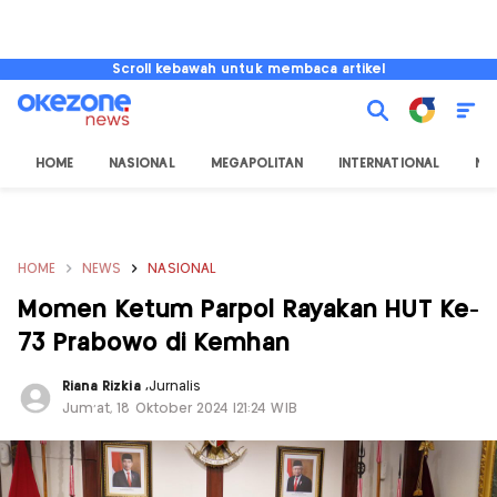
Scroll kebawah untuk membaca artikel
HOME
NASIONAL
MEGAPOLITAN
INTERNATIONAL
NU
HOME
NEWS
NASIONAL
Momen Ketum Parpol Rayakan HUT Ke-
73 Prabowo di Kemhan
Riana Rizkia
,
Jurnalis
Jum'at, 18 Oktober 2024 |21:24 WIB