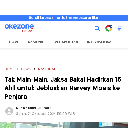
Scroll kebawah untuk membaca artikel
HOME
NASIONAL
MEGAPOLITAN
INTERNATIONAL
NU
HOME
NEWS
NASIONAL
Tak Main-Main, Jaksa Bakal Hadirkan 15
Ahli untuk Jebloskan Harvey Moeis ke
Penjara
Nur Khabibi
,
Jurnalis
Senin, 21 Oktober 2024 |18:09 WIB