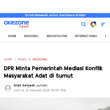
Scroll kebawah untuk membaca artikel
HOME
NASIONAL
MEGAPOLITAN
INTERNATIONAL
NU
HOME
NEWS
NASIONAL
DPR Minta Pemerintah Mediasi Konflik
Masyarakat Adat di Sumut
Arief Setyadi
,
Jurnalis
Jum'at, 21 Februari 2025 |18:50 WIB