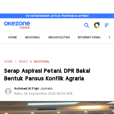
Scroll kebawah untuk membaca artikel
HOME
NASIONAL
MEGAPOLITAN
INTERNATIONAL
NU
HOME
NEWS
NASIONAL
Serap Aspirasi Petani, DPR Bakal
Bentuk Pansus Konflik Agraria
Achmad Al Fiqri
,
Jurnalis
Rabu, 24 September 2025 |16:44 WIB