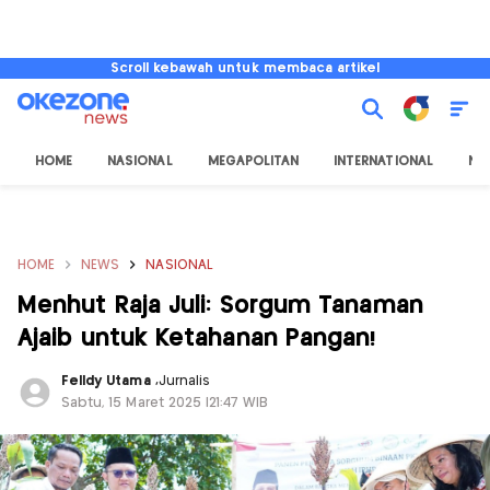
Scroll kebawah untuk membaca artikel
HOME
NASIONAL
MEGAPOLITAN
INTERNATIONAL
NU
HOME
NEWS
NASIONAL
Menhut Raja Juli: Sorgum Tanaman
Ajaib untuk Ketahanan Pangan!
Felldy Utama
,
Jurnalis
Sabtu, 15 Maret 2025 |21:47 WIB