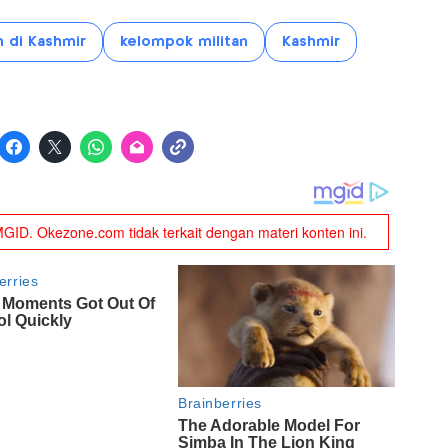
n di Kashmir
kelompok militan
Kashmir