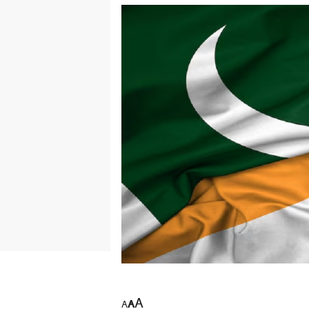
A
A
A