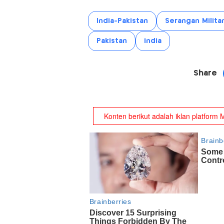
India-Pakistan
Serangan Milita
Pakistan
india
Share