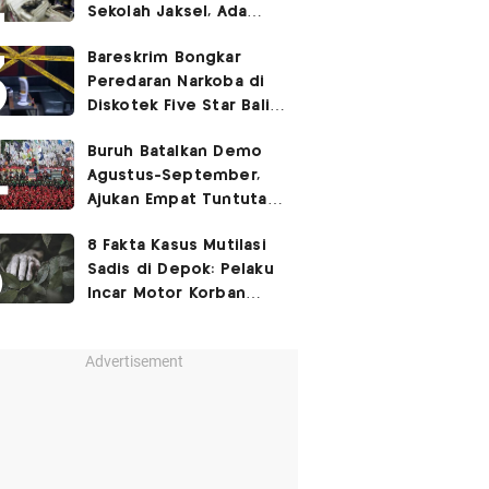
Sekolah Jaksel, Ada
Dugaan Narkoba hingga
Bareskrim Bongkar
Ruang Bunker
Peredaran Narkoba di
Diskotek Five Star Bali,
Ini Penampakannya!
Buruh Batalkan Demo
Agustus-September,
Ajukan Empat Tuntutan
ke Pemerintah
8 Fakta Kasus Mutilasi
Sadis di Depok: Pelaku
Incar Motor Korban
hingga Motif Terungkap
Advertisement