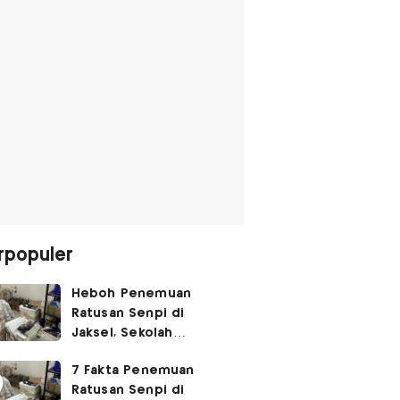
rpopuler
Heboh Penemuan
Ratusan Senpi di
Jaksel, Sekolah
Tegaskan Tak Ada
7 Fakta Penemuan
Kegiatan Eskul
Ratusan Senpi di
Menembak