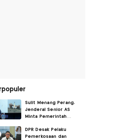
rpopuler
Sulit Menang Perang,
Jenderal Senior AS
Minta Pemerintah
Trump Cari Jalan Damai
DPR Desak Pelaku
Lawan Iran
Pemerkosaan dan