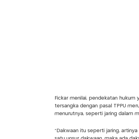
Fickar menilai, pendekatan hukum
tersangka dengan pasal TPPU merup
menurutnya, seperti jaring dalam m
"Dakwaan itu seperti jaring, artiny
satu unsur dakwaan, maka ada dakw