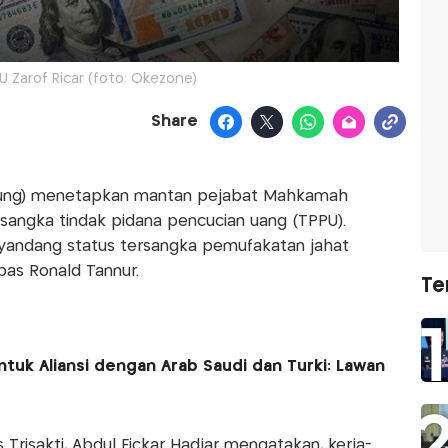
 Zarof Ricar (foto: Okezone)
Share
gung) menetapkan mantan pejabat Mahkamah
ersangka tindak pidana pencucian uang (TPPU).
nyandang status tersangka pemufakatan jahat
as Ronald Tannur.
Te
tuk Aliansi dengan Arab Saudi dan Turki: Lawan
 Trisakti, Abdul Fickar Hadjar mengatakan, kerja-