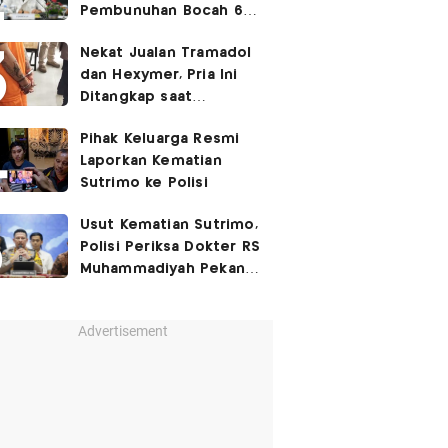
Pembunuhan Bocah 6
Tahun di Tapsel
Nekat Jualan Tramadol
Dihukum Seumur Hidup
dan Hexymer, Pria Ini
Ditangkap saat
Transaksi di Parkiran
Pihak Keluarga Resmi
Laporkan Kematian
Sutrimo ke Polisi
Usut Kematian Sutrimo,
Polisi Periksa Dokter RS
Muhammadiyah Pekan
Depan
Advertisement