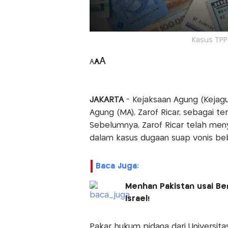
Kasus TPPU
A
A
A
JAKARTA
- Kejaksaan Agung (Keja
Agung (MA), Zarof Ricar, sebagai t
Sebelumnya, Zarof Ricar telah me
dalam kasus dugaan suap vonis beb
Baca Juga:
Menhan Pakistan usai Ben
Israel!
Pakar hukum pidana dari Universitas