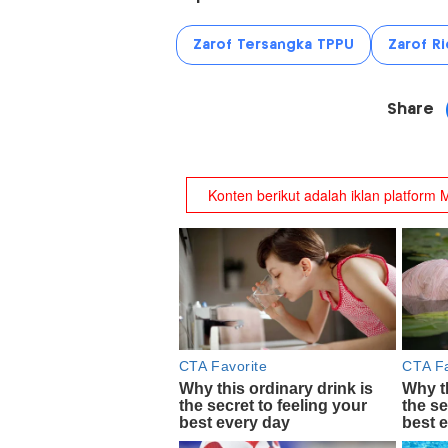
Zarof Tersangka TPPU
Zarof Ri
Share