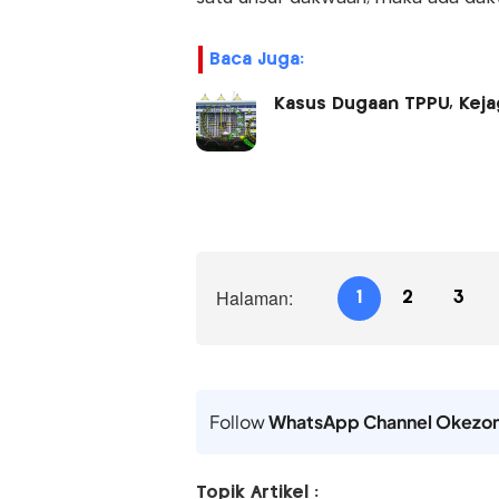
Baca Juga:
Kasus Dugaan TPPU, Keja
Halaman:
1
2
3
Follow
WhatsApp Channel Okezo
Topik Artikel :