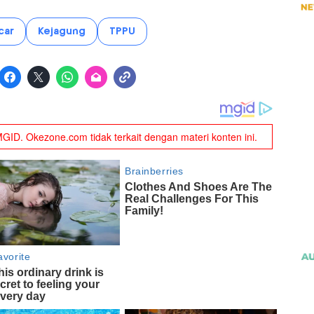
car
Kejagung
TPPU