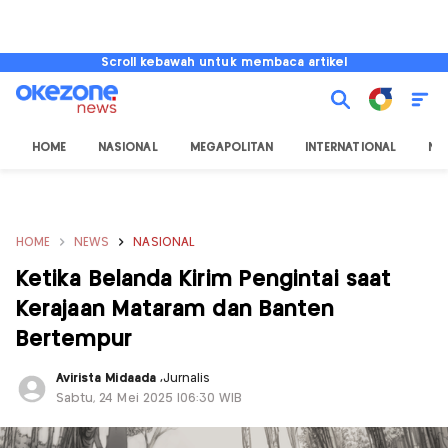
Scroll kebawah untuk membaca artikel
HOME
NASIONAL
MEGAPOLITAN
INTERNATIONAL
NU
HOME
NEWS
NASIONAL
Ketika Belanda Kirim Pengintai saat
Kerajaan Mataram dan Banten
Bertempur
Avirista Midaada
,
Jurnalis
Sabtu, 24 Mei 2025 |06:30 WIB