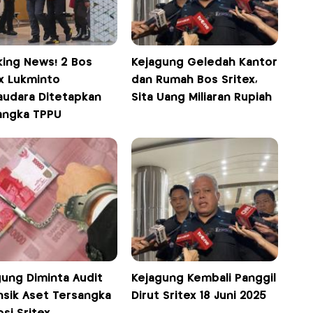
king News! 2 Bos
Kejagung Geledah Kantor
ex Lukminto
dan Rumah Bos Sritex,
audara Ditetapkan
Sita Uang Miliaran Rupiah
angka TPPU
gung Diminta Audit
Kejagung Kembali Panggil
nsik Aset Tersangka
Dirut Sritex 18 Juni 2025