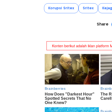
Korupsi Sritex
Sritex
Keja
Share