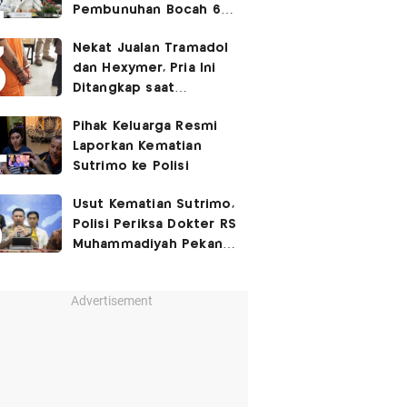
Pembunuhan Bocah 6
Tahun di Tapsel
Nekat Jualan Tramadol
Dihukum Seumur Hidup
dan Hexymer, Pria Ini
Ditangkap saat
Transaksi di Parkiran
Pihak Keluarga Resmi
Laporkan Kematian
Sutrimo ke Polisi
Usut Kematian Sutrimo,
Polisi Periksa Dokter RS
Muhammadiyah Pekan
Depan
Advertisement