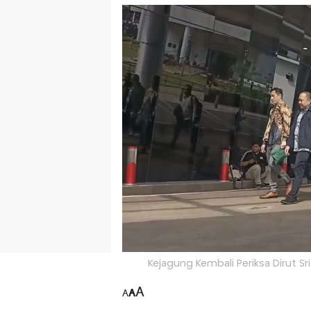
Kejagung Kembali Periksa Dirut Sr
A
A
A