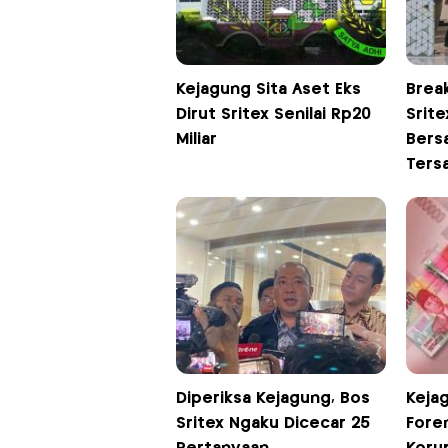
Kejagung Sita Aset Eks
Brea
Dirut Sritex Senilai Rp20
Srit
Miliar
Bers
Ters
Diperiksa Kejagung, Bos
Keja
Sritex Ngaku Dicecar 25
Fore