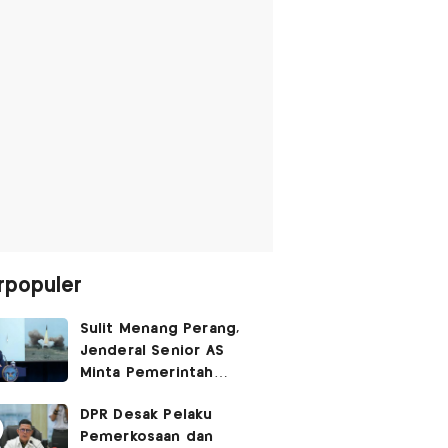
rpopuler
Sulit Menang Perang,
Jenderal Senior AS
Minta Pemerintah
Trump Cari Jalan Damai
DPR Desak Pelaku
Lawan Iran
Pemerkosaan dan