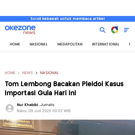
Scroll kebawah untuk membaca artikel
HOME
NASIONAL
MEGAPOLITAN
INTERNATIONAL
NU
HOME
NEWS
NASIONAL
Tom Lembong Bacakan Pleidoi Kasus
Importasi Gula Hari Ini
Nur Khabibi
,
Jurnalis
Rabu, 09 Juli 2025 |10:02 WIB