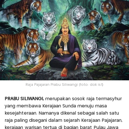
Raja Pajajaran Prabu Siliwangi (foto: dok ist)
PRABU SILIWANGI,
merupakan sosok raja termasyhur
yang membawa Kerajaan Sunda menuju masa
kesejahteraan. Namanya dikenal sebagai salah satu
raja paling disegani dalam sejarah Kerajaan Pajajaran,
kerajaan warisan tertua di bagian barat Pulau Jawa