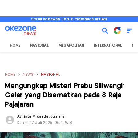
Scroll kebawah untuk membaca artikel
HOME
NASIONAL
MEGAPOLITAN
INTERNATIONAL
NU
HOME
NEWS
NASIONAL
Mengungkap Misteri Prabu Siliwangi:
Gelar yang Disematkan pada 8 Raja
Pajajaran
Avirista Midaada
,
Jurnalis
Kamis, 17 Juli 2025 |05:41 WIB