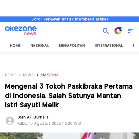
Scroll kebawah untuk membaca artikel
HOME
NASIONAL
MEGAPOLITAN
INTERNATIONAL
NU
HOME
NEWS
NASIONAL
Mengenal 3 Tokoh Paskibraka Pertama
di Indonesia, Salah Satunya Mantan
Istri Sayuti Melik
Dian AF
,
Jurnalis
Rabu, 13 Agustus 2025 |15:26 WIB