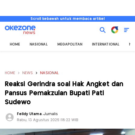
Scroll kebawah untuk membaca artikel
HOME
NASIONAL
MEGAPOLITAN
INTERNATIONAL
NU
HOME
NEWS
NASIONAL
Reaksi Gerindra soal Hak Angket dan
Pansus Pemakzulan Bupati Pati
Sudewo
Felldy Utama
,
Jurnalis
Rabu, 13 Agustus 2025 |18:22 WIB