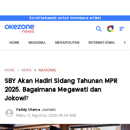
Scroll kebawah untuk membaca artikel
HOME
NASIONAL
MEGAPOLITAN
INTERNATIONAL
NU
HOME
NEWS
NASIONAL
SBY Akan Hadiri Sidang Tahunan MPR
2025, Bagaimana Megawati dan
Jokowi?
Felldy Utama
,
Jurnalis
Rabu, 13 Agustus 2025 |18:34 WIB