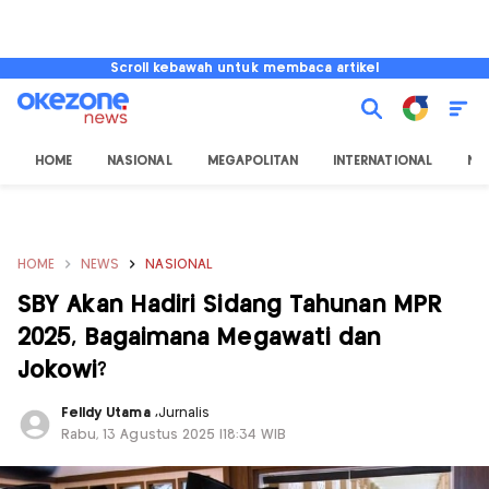
Scroll kebawah untuk membaca artikel
HOME
NASIONAL
MEGAPOLITAN
INTERNATIONAL
NU
HOME
NEWS
NASIONAL
SBY Akan Hadiri Sidang Tahunan MPR
2025, Bagaimana Megawati dan
Jokowi?
Felldy Utama
,
Jurnalis
Rabu, 13 Agustus 2025 |18:34 WIB