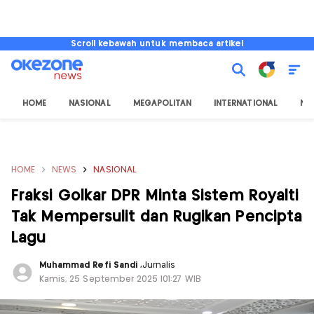
Scroll kebawah untuk membaca artikel
HOME
NASIONAL
MEGAPOLITAN
INTERNATIONAL
NU
HOME
NEWS
NASIONAL
Fraksi Golkar DPR Minta Sistem Royalti
Tak Mempersulit dan Rugikan Pencipta
Lagu
Muhammad Refi Sandi
,
Jurnalis
Kamis, 25 September 2025 |01:27 WIB