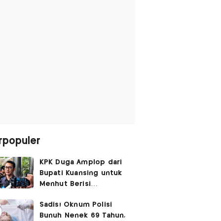
rpopuler
KPK Duga Amplop dari
Bupati Kuansing untuk
Menhut Berisi
SGD14.000,
Sadis! Oknum Polisi
Pengembaliannya
Bunuh Nenek 69 Tahun,
Belum Utuh