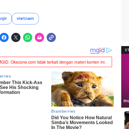
njir
vietnam