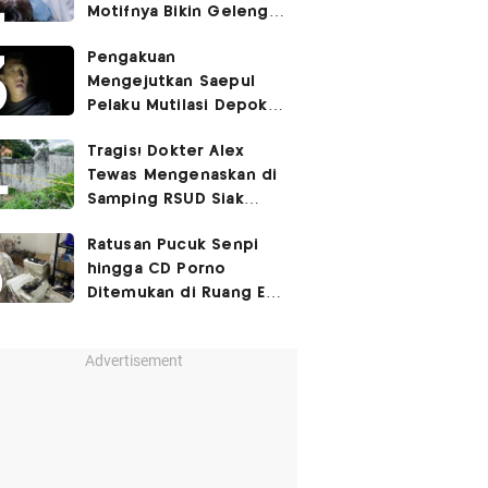
Motifnya Bikin Geleng
Kepala
Pengakuan
Mengejutkan Saepul
Pelaku Mutilasi Depok:
Murka Digerayangi
Tragis! Dokter Alex
Korban di Kontrakan
Tewas Mengenaskan di
Samping RSUD Siak
Akibat Suntikan
Ratusan Pucuk Senpi
Rocuronium
hingga CD Porno
Ditemukan di Ruang Eks
Ketua Yayasan Sekolah
Advertisement