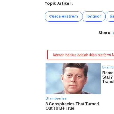
Topik Artikel :
Cuaca ekstrem
longsor
ba
Share