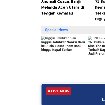
Anomali Cuaca, Banjir
72,8%
Melanda Aceh Utara di
Kema
Tengah Kemarau
Terke
Digu
LIVE NOW
L