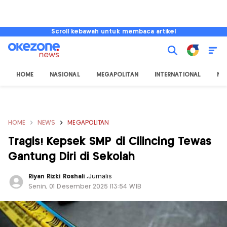
Scroll kebawah untuk membaca artikel
HOME
NASIONAL
MEGAPOLITAN
INTERNATIONAL
NU
HOME
NEWS
MEGAPOLITAN
Tragis! Kepsek SMP di Cilincing Tewas
Gantung Diri di Sekolah
Riyan Rizki Roshali
,
Jurnalis
Senin, 01 Desember 2025 |13:54 WIB