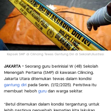
Kepsek SMP di Cilincing Tewas Gantung Diri di Sekolah/ilustrasi
JAKARTA -
Seorang guru berinisial W (48) Sekolah
Menengah Pertama (SMP) di kawasan Cilincing,
Jakarta Utara ditemukan tewas dalam kondisi
gantung diri
pada Senin, (1/12/2025). Peristiwa itu
membuat heboh
guru
dan warga sekitar.
“Betul ditemukan dalam kondisi tergantung, untuk
lebih pastinya penyebab kematian kita lakukan